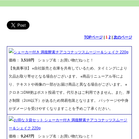
TOPページ
|
1
2
|
次のページ
シェーカー付き 満腹酵素チアココナッツスムージー＆シェイク 220g
価格：
3,510円
ショップ名：お買い物だねっと！
【免責事項】 ※自社販売と在庫を共有しているため、タイミングにより
欠品お取り寄せとなる場合がございます。 ※商品リニューアル等によ
り、テキストや画像の一部がお届け商品と異なる場合がございます。 ※
クロネコDM便はポスト投函です。代引きはご利用できません。また、厚
さ制限（2cm以下）があるため簡易包装となります。 パッケージや中身
がダメージを受けやすくなりますことを予めご了承ください。
お得な３袋セット シェーカー付き 満腹酵素チアココナッツスムージ
ー＆シェイク 220g
価格：
9,247円
ショップ名：お買い物だねっと！