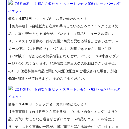
【送料無料】 お得な２個セット スマートレモン 60粒 レモンバームダ
イエット
価格：
6,571円
ショップ名：お買い物だねっと！
【免責事項】 ※自社販売と在庫を共有しているためタイミングにより欠
品、お取り寄せとなる場合がございます。 ※商品リニューアル等によ
り、テキストや画像の一部がお届け商品と異なる場合がございます。 ※
メール便はポスト投函です。代引きはご利用できません。厚さ制限
（2cm以下）があるため簡易包装となります。 パッケージや中身がダメ
ージを受け易くなります。配送伝票に差出人名の記載はございません。
※メール便送料無料商品に関して宅配便配送をご選択された場合、別途
453円加算させて頂きます。 予めご了承ください。
【送料無料】 お得な３個セット スマートレモン 60粒 レモンバームダ
イエット
価格：
9,428円
ショップ名：お買い物だねっと！
【免責事項】 ※自社販売と在庫を共有しているためタイミングにより欠
品、お取り寄せとなる場合がございます。 ※商品リニューアル等によ
り、テキストや画像の一部がお届け商品と異なる場合がございます。 ※