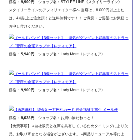
価格：
9,900円
ショップ名：STYLEE LINE《スタイリーライン》
スタイリーラインのアフィリエイター様へ 当店は、8 000円以上また
は、4点以上ご注文頂くと送料無料です！！ ご意見・ご要望はお気軽に
お申し付けください。
ゴールドバンビ【3個セット】 運気がグングン上昇幸運のストラッ
プ『驚愕の金運アップ☆【レディモア】
価格：
5,940円
ショップ名：Lady More〈レディモア〉
ゴールドバンビ【5個セット】 運気がグングン上昇幸運のストラッ
プ『驚愕の金運アップ☆【レディモア】
価格：
9,900円
ショップ名：Lady More〈レディモア〉
【送料無料】 純金泊一万円札カード 純金箔証明書付 メール便
価格：
9,028円
ショップ名：お買い物だねっと！
【免責事項】 ※自社販売と在庫を共有しているためタイミングにより欠
品、お取り寄せとなる場合がございます。 ※商品リニューアル等によ