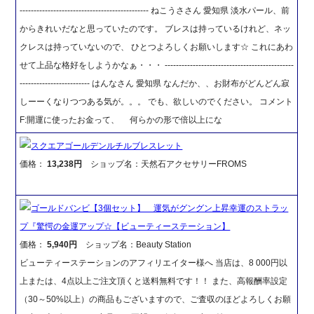
---------------------------------------------- ねこうささん 愛知県 淡水パール、前
からきれいだなと思っていたのです。 ブレスは持っているけれど、ネッ
クレスは持っていないので、 ひとつよろしくお願いします☆ これにあわ
せて上品な格好をしようかなぁ・・・ ----------------------------------------------
------------------------- はんなさん 愛知県 なんだか、、お財布がどんどん寂
しーーくなりつつある気が。。。 でも、欲しいのでください。 コメント
F:開運に使ったお金って、 何らかの形で倍以上にな
スクエアゴールデンルチルブレスレット
価格：
13,238円
ショップ名：天然石アクセサリーFROMS
ゴールドバンビ【3個セット】 運気がグングン上昇幸運のストラッ
プ『驚愕の金運アップ☆【ビューティーステーション】
価格：
5,940円
ショップ名：Beauty Station
ビューティーステーションのアフィリエイター様へ 当店は、8 000円以
上または、4点以上ご注文頂くと送料無料です！！ また、高報酬率設定
（30～50%以上）の商品もございますので、ご査収のほどよろしくお願