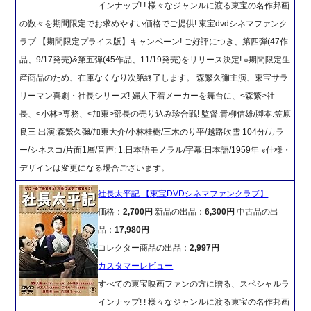
インナップ! ! 様々なジャンルに渡る東宝の名作邦画
の数々を期間限定でお求めやすい価格でご提供! 東宝dvdシネマファンク
ラブ 【期間限定プライス版】キャンペーン! ご好評につき、第四弾(47作
品、9/17発売)&第五弾(45作品、11/19発売)をリリース決定! ※期間限定生
産商品のため、在庫なくなり次第終了します。 森繁久彌主演、東宝サラ
リーマン喜劇・社長シリーズ! 婦人下着メーカーを舞台に、<森繁>社
長、<小林>専務、<加東>部長の売り込み珍合戦! 監督:青柳信雄/脚本:笠原
良三 出演:森繁久彌/加東大介/小林桂樹/三木のり平/越路吹雪 104分/カラ
ー/シネスコ/片面1層/音声: 1.日本語モノラル/字幕:日本語/1959年 ※仕様・
デザインは変更になる場合ございます。
社長太平記 【東宝DVDシネマファンクラブ】
価格：
2,700円
新品の出品：
6,300円
中古品の出
品：
17,980円
コレクター商品の出品：
2,997円
カスタマーレビュー
すべての東宝映画ファンの方に贈る、スペシャルラ
インナップ! ! 様々なジャンルに渡る東宝の名作邦画