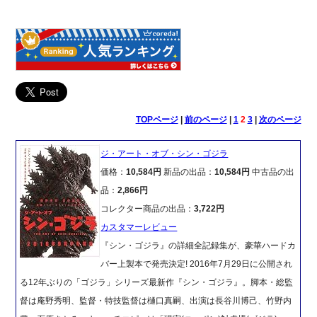
TOPページ
|
前のページ
|
1
2
3
|
次のページ
ジ・アート・オブ・シン・ゴジラ
価格：
10,584円
新品の出品：
10,584円
中古品の出
品：
2,866円
コレクター商品の出品：
3,722円
カスタマーレビュー
『シン・ゴジラ』の詳細全記録集が、豪華ハードカ
バー上製本で発売決定! 2016年7月29日に公開され
る12年ぶりの「ゴジラ」シリーズ最新作『シン・ゴジラ』。脚本・総監
督は庵野秀明、監督・特技監督は樋口真嗣、出演は長谷川博己、竹野内