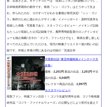
豊、石原さとみ。キャッチコピーは「現実(ニッポン)対虚構(ゴジラ)」。
日本映画界期待の新作です。映画『シン・ゴジラ』はどうやって生ま
れ、作られたのか、そのすべてがわかる書籍が発売決定! 『シン・ゴジ
ラ』制作のために描かれたデザイン画・イメージボード・資料写真等を
収録した画集・写真集であり、スタッフインタビュー・メイキング記録
もたっぷり収録した公式記録集です。庵野秀明総監督のロングインタビ
ューも独占掲載! 古今の「ゴジラ」ファンだけでなく、映画を愛し楽しむ
すべての人に読んでいただける、現代の映像クリエイター達の戦いの記
録です。外箱と本体の間にあるのは付録の「完成台本
大怪獣伝説~東宝特撮映画メインテーマ大
全集~
価格：
2,201円
新品の出品：
2,201円
中古
品の出品：
6,048円
コレクター商品の出品：
2,997円
カスタマーレビュー
怪獣ファン、特撮ファン注目！！ ゴジラ生誕50周年企画、ゴジラ映画最
終作品『ゴジラ・ファイナルウォーズ』の公開などにより世代を超えて