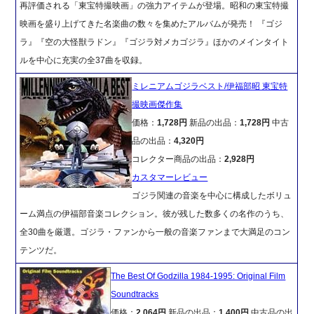
再評価される「東宝特撮映画」の強力アイテムが登場。昭和の東宝特撮
映画を盛り上げてきた名楽曲の数々を集めたアルバムが発売！ 『ゴジ
ラ』『空の大怪獣ラドン』『ゴジラ対メカゴジラ』ほかのメインタイト
ルを中心に充実の全37曲を収録。
ミレニアムゴジラベスト/伊福部昭 東宝特
撮映画傑作集
価格：
1,728円
新品の出品：
1,728円
中古
品の出品：
4,320円
コレクター商品の出品：
2,928円
カスタマーレビュー
ゴジラ関連の音楽を中心に構成したボリュ
ーム満点の伊福部音楽コレクション。彼が残した数多くの名作のうち、
全30曲を厳選。ゴジラ・ファンから一般の音楽ファンまで大満足のコン
テンツだ。
The Best Of Godzilla 1984-1995: Original Film
Soundtracks
価格：
2,064円
新品の出品：
1,400円
中古品の出