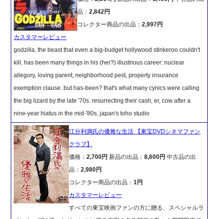
品：
2,842円
コレクター商品の出品：
2,997円
カスタマーレビュー
godzilla, the beast that even a big-budget hollywood stinkeroo couldn't
kill, has been many things in his (her?) illustrious career: nuclear
allegory, loving parent, neighborhood pest, property insurance
exemption clause. but has-been? that's what many cynics were calling
the big lizard by the late '70s. resurrecting their cash, er, cow after a
nine-year hiatus in the mid-'80s, japan's toho studio
江分利満氏の優雅な生活 【東宝DVDシネマファン
クラブ】
価格：
2,700円
新品の出品：
8,600円
中古品の出
品：
2,980円
コレクター商品の出品：
1円
カスタマーレビュー
すべての東宝映画ファンの方に贈る、スペシャルラ