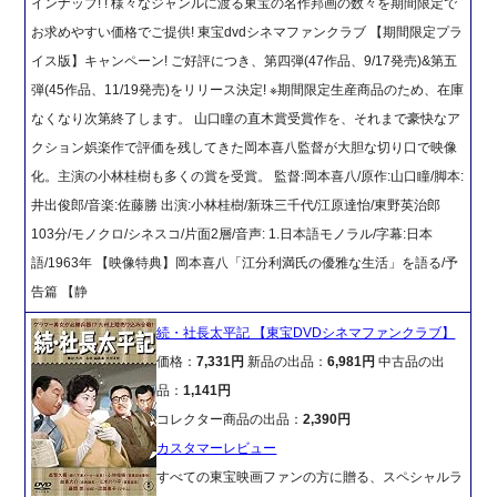
インナップ! ! 様々なジャンルに渡る東宝の名作邦画の数々を期間限定で
お求めやすい価格でご提供! 東宝dvdシネマファンクラブ 【期間限定プラ
イス版】キャンペーン! ご好評につき、第四弾(47作品、9/17発売)&第五
弾(45作品、11/19発売)をリリース決定! ※期間限定生産商品のため、在庫
なくなり次第終了します。 山口瞳の直木賞受賞作を、それまで豪快なア
クション娯楽作で評価を残してきた岡本喜八監督が大胆な切り口で映像
化。主演の小林桂樹も多くの賞を受賞。 監督:岡本喜八/原作:山口瞳/脚本:
井出俊郎/音楽:佐藤勝 出演:小林桂樹/新珠三千代/江原達怡/東野英治郎
103分/モノクロ/シネスコ/片面2層/音声: 1.日本語モノラル/字幕:日本
語/1963年 【映像特典】岡本喜八「江分利満氏の優雅な生活」を語る/予
告篇 【静
続・社長太平記 【東宝DVDシネマファンクラブ】
価格：
7,331円
新品の出品：
6,981円
中古品の出
品：
1,141円
コレクター商品の出品：
2,390円
カスタマーレビュー
すべての東宝映画ファンの方に贈る、スペシャルラ