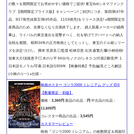
の数々を期間限定でお求めやすい価格でご提供! 東宝dvdシネマファンク
ラブ 【期間限定プライス版】キャンペーン! ご好評につき、第四弾(47作
品、9/17発売)&第五弾(45作品、11/19発売)をリリース決定! ※期間限定生
産商品のため、在庫なくなり次第終了します。 婦人肌着メーカーの錨商
事は、ライバルの東京進出を迎撃すべく、社を挙げてデパートへの納入
合戦を展開。 昭和34年の正月映画としてヒットし、東宝のドル箱シリー
ズを決定づけた。 脚本:笠原良三/監督:松林宗恵 出演:森繁久彌/小林桂樹/
加東大介/淡路恵子/三木のり平 94分/モノクロ/シネスコ/片面2層/音声: 1.
日本語モノラル/字幕:日本語/1959年 【映像特典】予告編/見どころ解説
(小林のり一) ※仕様・
映画ポスター ゴジラ2000 ミレニアム グッズ /DS
【数量限定・初版】
価格：
3,360円
新品の出品：
円
中古品の出品：
11,600円
コレクター商品の出品：
3,545円
カスタマーレビュー
映画『ゴジラ2000 ミレニアム』の枚数限定＆両面印