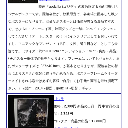
映画『godzilla (ゴジラ)』の枚数限定＆両面印刷オリ
ジナルポスターです。配給会社が、枚数限定で、各劇場に配布した希少
なポスターになります。安価なポスターとは価値が異なる逸品ですの
で、ぜひdvd・ブルーレイ等、映画グッズと一緒に並べてコレクション
してください！アートポスターのようにインテリアとしてもおしゃれで
すし、マニアックなプレゼント（男性、女性、誕生日など）としても最
適です。（サイズ：約69×102cm / コンディション：mint（良好・美品）
/ ★ポスター単体での販売となります。フレームはついておりません。ま
たポスターサイズは「27×40 inch」が基本となりますが、配給会社の都
合により大きさが微妙に違う事があるため、ポスターフレームをオーダ
ーメイドされる場合は必ずお客様ご自身にてお手元の商品を最終測定下
さい。） ※製作：2014 ※原題：godzilla ※監督：ギャレ
ゴジラ
価格：
2,300円
新品の出品：
円
中古品の出
品：
2,748円
コレクター商品の出品：
12,800円